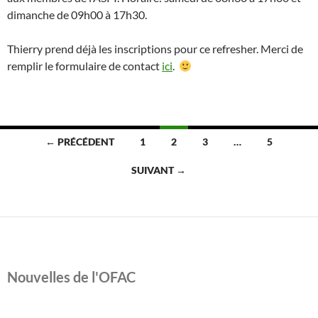
dimanche de 09h00 à 17h30.
Thierry prend déjà les inscriptions pour ce refresher. Merci de
remplir le formulaire de contact
ici
.
Navigation
← PRÉCÉDENT
1
2
3
…
5
des
SUIVANT →
articles
Nouvelles de l'OFAC