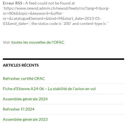
Erreur RSS :
A feed could not be found at
`https://www.newsd.admin.ch/newsd/feeds/rss?lang=fr&org-
nr=806&topic=&keyword=&offer-
nr=&catalogueElement=&kind=M&start_date=2013-01-
01&end_date=`; the status code is `200` and content-type is ``
Voir
toutes les nouvelles de l'OFAC
ARTICLES RÉCENTS
Refresher certifié OFAC
Fiche d’Etienne A24-06 – La stabilité de l’avion en vol
Assemblée générale 2024
Refresher FI 2024
Assemblée générale 2023