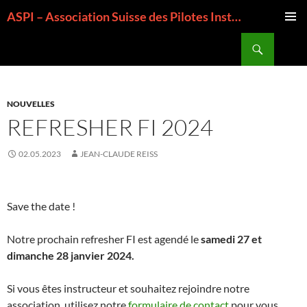
Aller
ASPI – Association Suisse des Pilotes Instructeurs
au
MENU
contenu
Recherche
PRINCI
NOUVELLES
REFRESHER FI 2024
02.05.2023
JEAN-CLAUDE REISS
Save the date !
Notre prochain refresher FI est agendé le
samedi 27 et
dimanche 28 janvier 2024.
Si vous êtes instructeur et souhaitez rejoindre notre
association utilisez notre
formulaire de contact
pour vous