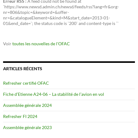
Erreur RSS :
A feed could not be found at
`https://www.newsd.admin.ch/newsd/feeds/rss?lang=fr&org-
nr=806&topic=&keyword=&offer-
nr=&catalogueElement=&kind=M&start_date=2013-01-
01&end_date=`; the status code is `200` and content-type is ``
Voir
toutes les nouvelles de l'OFAC
ARTICLES RÉCENTS
Refresher certifié OFAC
Fiche d’Etienne A24-06 – La stabilité de l’avion en vol
Assemblée générale 2024
Refresher FI 2024
Assemblée générale 2023