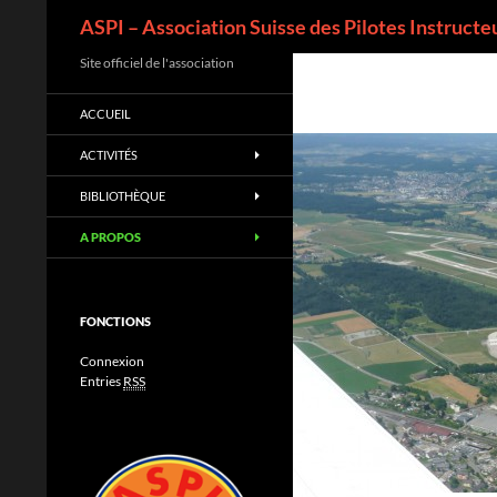
Recherche
ASPI – Association Suisse des Pilotes Instructe
Aller
Site officiel de l'association
au
ACCUEIL
contenu
ACTIVITÉS
BIBLIOTHÈQUE
A PROPOS
FONCTIONS
Connexion
Entries
RSS