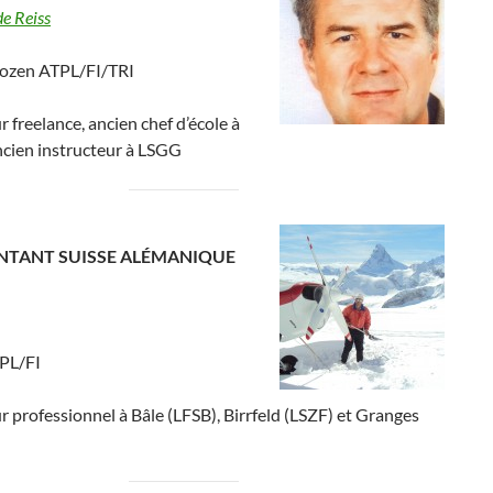
e Reiss
frozen ATPL/FI/TRI
r freelance, ancien chef d’école à
ncien instructeur à LSGG
NTANT SUISSE ALÉMANIQUE
CPL/FI
r professionnel à Bâle (LFSB), Birrfeld (LSZF) et Granges