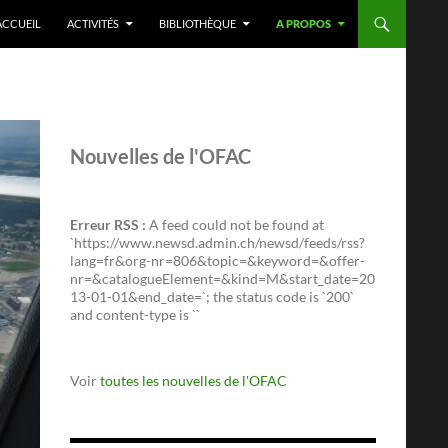
ACCUEIL
ACTIVITÉS
BIBLIOTHÈQUE
A PROPOS
Nouvelles de l'OFAC
Erreur RSS :
A feed could not be found at
`https://www.newsd.admin.ch/newsd/feeds/rss?
lang=fr&org-nr=806&topic=&keyword=&offer-
nr=&catalogueElement=&kind=M&start_date=20
13-01-01&end_date=`; the status code is `200`
and content-type is ``
Voir
toutes les nouvelles de l'OFAC