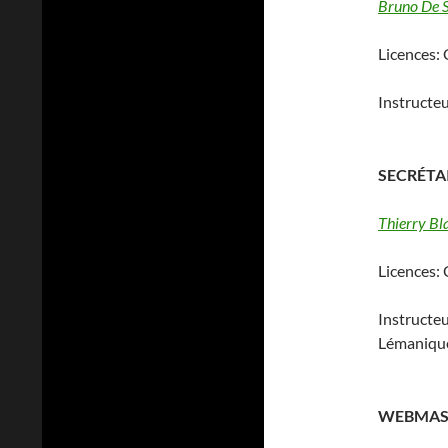
Bruno De S
Licences:
Instructeu
SECRÉTA
Thierry Bla
Licences:
Instructeu
Lémaniqu
WEBMAST