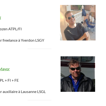
i
frozen ATPL/FI
ur freelance à Yverdon LSGY
 Mayor
PL + FI + FE
r auxiliaire à Lausanne LSGL