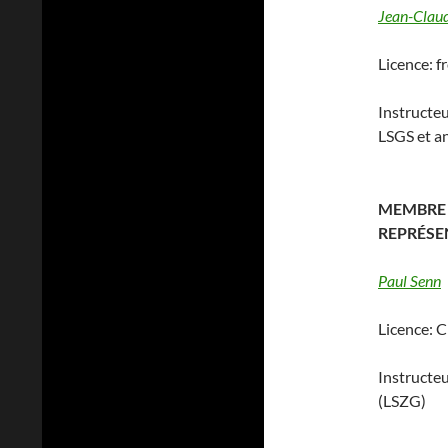
Jean-Claud
Licence: 
Instructeu
LSGS et a
MEMBRE
REPRÉSE
Paul Senn
Licence: 
Instructeu
(LSZG)