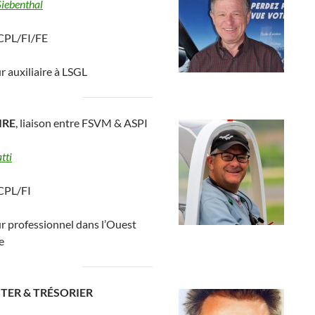
iebenthal
 CPL/FI/FE
r auxiliaire à LSGL
IRE
, liaison entre FSVM & ASPI
tti
 CPL/FI
r professionnel dans l’Ouest
e
ER & TRÉSORIER