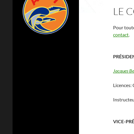
LE 
Pour toute
contact
.
PRÉSIDE
Jacques Be
Licences:
Instructeu
VICE-PR