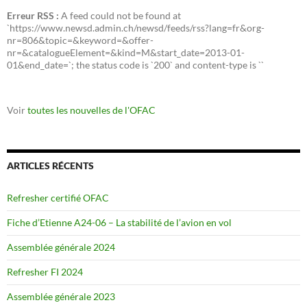
Erreur RSS :
A feed could not be found at
`https://www.newsd.admin.ch/newsd/feeds/rss?lang=fr&org-
nr=806&topic=&keyword=&offer-
nr=&catalogueElement=&kind=M&start_date=2013-01-
01&end_date=`; the status code is `200` and content-type is ``
Voir
toutes les nouvelles de l'OFAC
ARTICLES RÉCENTS
Refresher certifié OFAC
Fiche d’Etienne A24-06 – La stabilité de l’avion en vol
Assemblée générale 2024
Refresher FI 2024
Assemblée générale 2023