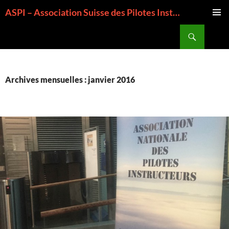
Aller
ASPI – Association Suisse des Pilotes Instructeurs
au
MENU
contenu
Recherche
PRINCI
Archives mensuelles : janvier 2016