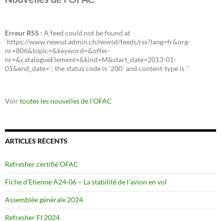
Erreur RSS :
A feed could not be found at
`https://www.newsd.admin.ch/newsd/feeds/rss?lang=fr&org-
nr=806&topic=&keyword=&offer-
nr=&catalogueElement=&kind=M&start_date=2013-01-
01&end_date=`; the status code is `200` and content-type is ``
Voir
toutes les nouvelles de l'OFAC
ARTICLES RÉCENTS
Refresher certifié OFAC
Fiche d’Etienne A24-06 – La stabilité de l’avion en vol
Assemblée générale 2024
Refresher FI 2024