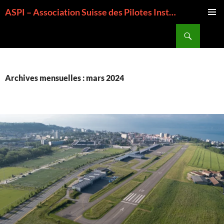
Aller
ASPI – Association Suisse des Pilotes Instructeurs
au
MENU
contenu
Recherche
PRINCI
Archives mensuelles : mars 2024